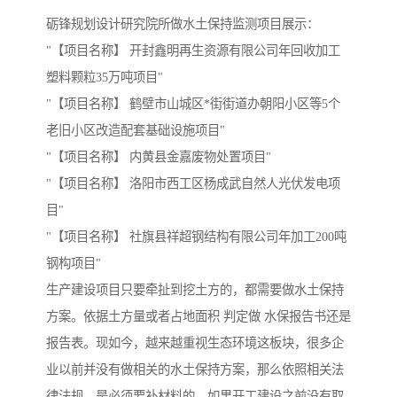
砺锋规划设计研究院所做水土保持监测项目展示：
"【项目名称】 开封鑫明再生资源有限公司年回收加工
塑料颗粒35万吨项目"
"【项目名称】 鹤壁市山城区*街街道办朝阳小区等5个
老旧小区改造配套基础设施项目"
"【项目名称】 内黄县金嘉废物处置项目"
"【项目名称】 洛阳市西工区杨成武自然人光伏发电项
目"
"【项目名称】 社旗县祥超钢结构有限公司年加工200吨
钢构项目"
生产建设项目只要牵扯到挖土方的，都需要做水土保持
方案。依据土方量或者占地面积 判定做 水保报告书还是
报告表。现如今，越来越重视生态环境这板块，很多企
业以前并没有做相关的水土保持方案，那么依照相关法
律法规，是必须要补材料的，如果开工建设之前没有取