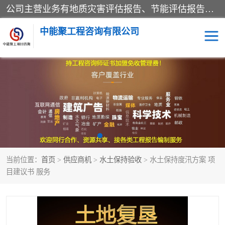
公司主营业务有地质灾害评估报告、节能评估报告、水土保持验收、水资源论证、土地复垦报告、项目可行性研究报告等。是经国家工商总局批准，在法律、法规、决定规定禁止的不得经营；法律、法规、决定规定应当许可（审批）的，经审批机关批准后凭许可（审批）文件经营;法律、法规，市场主体自主选择经营。
中能聚工程咨询有限公司
项目可行性研究报告
水土保持验收
水资源论证报告
土地复垦报告
地质灾害评估报告
工程项目验收报告
当前位置：
首页
>
供应商机
>
水土保持验收
> 水土保持度汛方案 项
节能评估报告
目建议书 服务