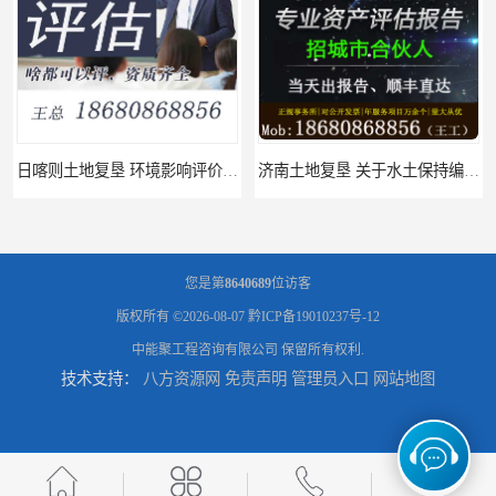
济南土地复垦 关于水土保持编制 服务
福州土地复垦 节地评估水资源论证 机构
您是第
8640689
位访客
版权所有 ©2026-08-07
黔ICP备19010237号-12
中能聚工程咨询有限公司
保留所有权利.
技术支持：
八方资源网
免责声明
管理员入口
网站地图
泸州土地复垦 工程节能评估 服务
文山土地复垦 安全应急预案 公司