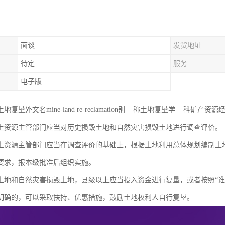
面谈
发货地址
待定
服务
电子版
地复垦外文名mine-land re-reclamation别 称土地复垦学 科矿
土资源主管部门应当对历史损毁土地和自然灾害损毁土地进行调查评价。
土资源主管部门应当在调查评价的基础上，根据土地利用总体规划编制土
要求，报本级批准后组织实施。
土地和自然灾害损毁土地，县级以上应当投入资金进行复垦，或者按照“谁
明确的，可以采取扶持、优惠措施，鼓励土地权利人自行复垦。