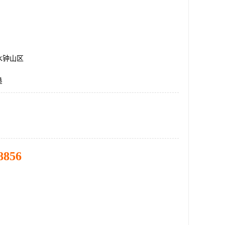
水钟山区
垦
8856