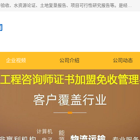
公司主营业务有地质灾害评估报告、节能评估报告、水土保持验收、水资源论证、土地复垦报告、项目可行性研究报告等。是经国家工商总局批准，在法律、法规、决定规定禁止的不得经营；法律、法规、决定规定应当许可（审批）的，经审批机关批准后凭许可（审批）文件经营;法律、法规，市场主体自主选择经营。
司
企业视频
公司介绍
公司动态