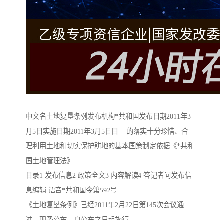
中文名土地复垦条例发布机构*共和国发布日期2011年3
月5日实施日期2011年3月5日目 的落实十分珍惜、合
理利用土地和切实保护耕地的基本国策制定依据《*共和
国土地管理法》
目录1 发布信息2 政策全文3 内容解读4 答记者问发布信
息编辑 语音*共和国令第592号
《土地复垦条例》已经2011年2月22日第145次会议通
过，现予公布，自公布之日起施行。