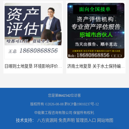
日喀则土地复垦 环境影响评价报告 公司
济南土地复垦 关于水土保持编制 服务
您是第
8642542
位访客
版权所有 ©2026-08-08
黔ICP备19010237号-12
中能聚工程咨询有限公司
保留所有权利.
技术支持：
八方资源网
免责声明
管理员入口
网站地图