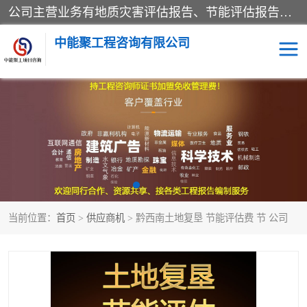
公司主营业务有地质灾害评估报告、节能评估报告、水土保持验收、水资源论证、土地复垦报告、项目可行性研究报告等。是经国家工商总局批准，在法律、法规、决定规定禁止的不得经营；法律、法规、决定规定应当许可（审批）的，经审批机关批准后凭许可（审批）文件经营;法律、法规，市场主体自主选择经营。
中能聚工程咨询有限公司
项目可行性研究报告
水土保持验收
水资源论证报告
土地复垦报告
地质灾害评估报告
工程项目验收报告
当前位置：
首页
>
供应商机
> 黔西南土地复垦 节能评估费 节 公司
节能评估报告