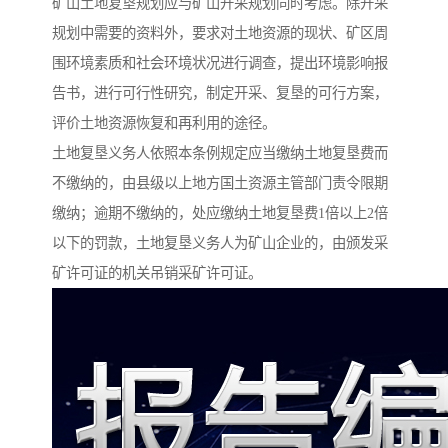
矿山土地复垦规划应与矿山开采规划同时考虑。除开采
规划中需要的资料外，要求对土地资源的现状、矿区周
围环境素质和社会环境状况进行调查，提出环境影响报
告书，进行可行性研究，制定开采、复垦的可行方案，
评价土地资源恢复和再利用的途径。
土地复垦义务人依照本条例规定应当缴纳土地复垦费而
不缴纳的，由县级以上地方国土资源主管部门责令限期
缴纳；逾期不缴纳的，处应缴纳土地复垦费1倍以上2倍
以下的罚款，土地复垦义务人为矿山企业的，由颁发采
矿许可证的机关吊销采矿许可证。